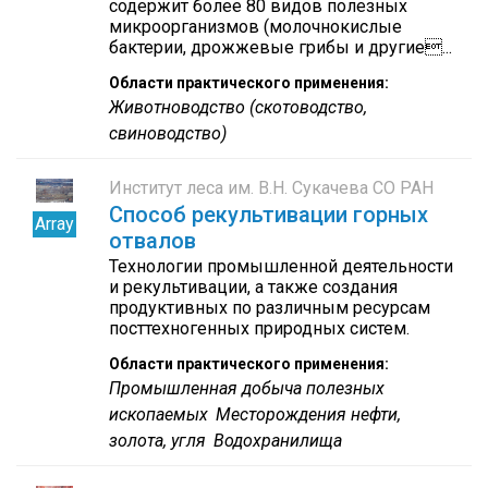
содержит более 80 видов полезных
микроорганизмов (молочнокислые
бактерии, дрожжевые грибы и другие...
Области практического применения:
Животноводство (скотоводство,
свиноводство)
Институт леса им. В.Н. Сукачева СО РАН
Способ рекультивации горных
Array
отвалов
Технологии промышленной деятельности
и рекультивации, а также создания
продуктивных по различным ресурсам
посттехногенных природных систем.
Области практического применения:
Промышленная добыча полезных
ископаемых
Месторождения нефти,
золота, угля
Водохранилища