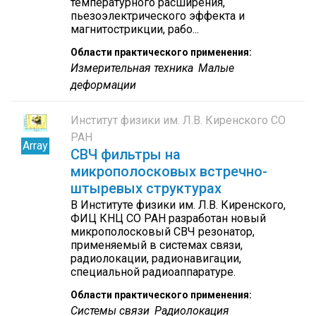
температурного расширения,
пьезоэлектрического эффекта и
магнитострикции, рабо...
Области практического применения:
Измерительная техника
Малые
деформации
Институт физики им. Л.В. Киренского СО
РАН
Array
СВЧ фильтры на
микрополосковых встречно-
штыревых структурах
В Институте физики им. Л.В. Киренского,
ФИЦ КНЦ СО РАН разработан новый
микрополосковый СВЧ резонатор,
применяемый в системах связи,
радиолокации, радионавигации,
специальной радиоаппаратуре.
Области практического применения:
Cистемы связи
Радиолокация