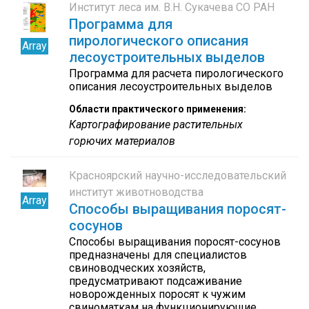
Институт леса им. В.Н. Сукачева СО РАН
Программа для
пирологического описания
Array
лесоустроительных выделов
Программа для расчета пирологического
описания лесоустроительных выделов
Области практического применения:
Картографирование растительных
горючих материалов
Красноярский научно-исследовательский
институт животноводства
Array
Способы выращивания поросят-
сосунов
Способы выращивания поросят-сосунов
предназначены для специалистов
свиноводческих хозяйств,
предусматривают подсаживание
новорожденных поросят к чужим
свиноматкам на функционирующие