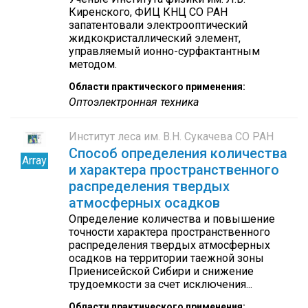
Киренского, ФИЦ КНЦ СО РАН
запатентовали электрооптический
жидкокристаллический элемент,
управляемый ионно-сурфактантным
методом.
Области практического применения:
Оптоэлектронная техника
Институт леса им. В.Н. Сукачева СО РАН
Способ определения количества
Array
и характера пространственного
распределения твердых
атмосферных осадков
Определение количества и повышение
точности характера пространственного
распределения твердых атмосферных
осадков на территории таежной зоны
Приенисейской Сибири и снижение
трудоемкости за счет исключения...
Области практического применения: