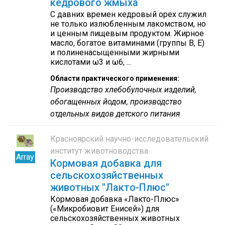
кедрового жмыха
С давних времен кедровый орех служил
не только излюбленным лакомством, но
и ценным пищевым продуктом. Жирное
масло, богатое витаминами (группы В, Е)
и полиненасыщенными жирными
кислотами ω3 и ω6, ...
Области практического применения:
Производство хлебобулочных изделий,
обогащенных йодом, производство
отдельных видов детского питания
Красноярский научно-исследовательский
институт животноводства
Array
Кормовая добавка для
сельскохозяйственных
животных "Лакто-Плюс"
Кормовая добавка «Лакто-Плюс»
(«Микробиовит Енисей») для
сельскохозяйственных животных