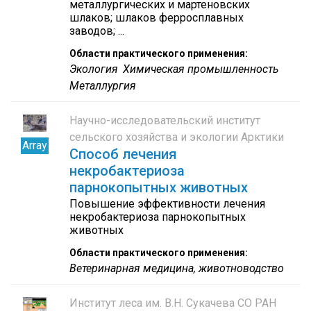
металлургических и мартеновских
шлаков; шлаков ферросплавных
заводов; ...
Области практического применения:
Экология
Химическая промышленность
Металлургия
Научно-исследовательский институт
сельского хозяйства и экологии Арктики
Array
Способ лечения
некробактериоза
парнокопытных животных
Повышение эффективности лечения
некробактериоза парнокопытных
животных
Области практического применения:
Ветеринарная медицина, животноводство
Институт леса им. В.Н. Сукачева СО РАН